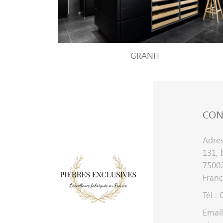
GRANIT
CON
Adres
131, 
75002
Fran
Tél :
Email