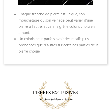
Céramique Dekton
Céramique Neolith
Chaque tranche de pierre est unique, son
mouchetage ou son veinage peut varier d'une
Céramique Xtone Porcelanosa
pierre à l'autre, et ce, malgré le coloris choisi en
amont.
Quartz
Un coloris peut parfois avoir des motifs plus
Quartz Silestone
prononcés que d'autres sur certaines parties de la
pierre choisie
Quartz Compac
Galerie
Espace Pro