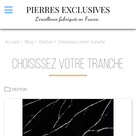
Devis en ligne
Accueil
Blog
Dekton
Choisissez votre tranche
Plan de travail
Granit
CHOISISSEZ VOTRE TRANCHE
Granit
Granit Texta
DEKTON
Granit Sensa
Céramique
Céramique Infinity
Céramique Laminam