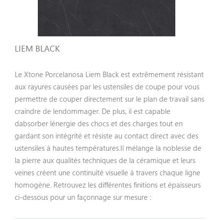
Céramique Dekton
Céramique Neolith
Céramique Xtone Porcelanosa
LIEM BLACK
Quartz
Le Xtone Porcelanosa Liem Black est extrêmement résistant
aux rayures causées par les ustensiles de coupe pour vous
Quartz Silestone
permettre de couper directement sur le plan de travail sans
Quartz Compac
craindre de lendommager. De plus, il est capable
dabsorber lénergie des chocs et des charges tout en
Galerie
gardant son intégrité et résiste au contact direct avec des
ustensiles à hautes températures.Il mélange la noblesse de
Espace Pro
la pierre aux qualités techniques de la céramique et leurs
veines créent une continuité visuelle à travers chaque ligne
homogène. Retrouvez les différentes finitions et épaisseurs
ci-dessous pour un façonnage sur mesure :