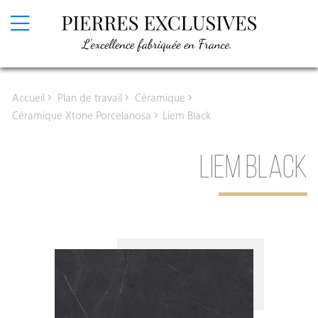
Devis en ligne
Accueil
Plan de travail
Céramique
Plan de travail
Céramique Xtone Porcelanosa
Liem Black
Granit
LIEM BLACK
Granit
Granit Texta
Granit Sensa
Céramique
Céramique Infinity
Céramique Laminam