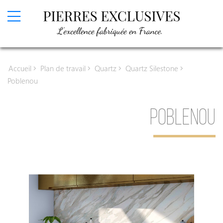
Devis en ligne
Accueil
Plan de travail
Quartz
Quartz Silestone
Plan de travail
Poblenou
Granit
POBLENOU
Granit
Granit Texta
Granit Sensa
Céramique
Céramique Infinity
Céramique Laminam