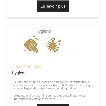
En savoir plus
QUARTZ SILESTONE
Hygiène
- Le silestone est une surface non poreuse et très résistante aux
taches de café, de vin, de jus de citron, d’huile d’olive, de vinaigre,
de maquillage et de toute autre produit du quotidien.
- Le quartz est l’un des minéraux les plus durs. Silestone est
ultrarésistant aux attaques externes.