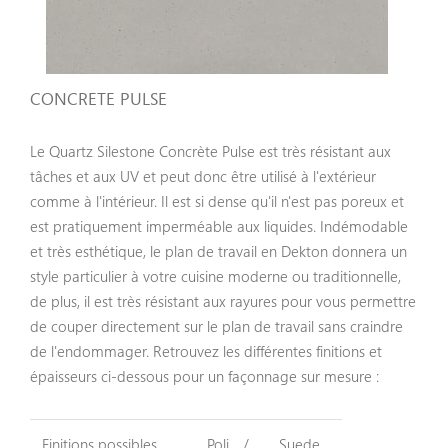
Céramique Dekton
Céramique Neolith
Céramique Xtone Porcelanosa
CONCRETE PULSE
Quartz
Le Quartz Silestone Concrète Pulse est très résistant aux
tâches et aux UV et peut donc être utilisé à l'extérieur
Quartz Silestone
comme à l'intérieur. Il est si dense qu'il n'est pas poreux et
Quartz Compac
est pratiquement imperméable aux liquides. Indémodable
et très esthétique, le plan de travail en Dekton donnera un
Galerie
style particulier à votre cuisine moderne ou traditionnelle,
de plus, il est très résistant aux rayures pour vous permettre
Espace Pro
de couper directement sur le plan de travail sans craindre
de l'endommager. Retrouvez les différentes finitions et
épaisseurs ci-dessous pour un façonnage sur mesure :
Finitions possibles
Poli
Suede