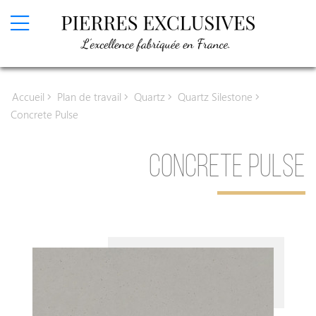
Devis en ligne
Accueil
Plan de travail
Quartz
Quartz Silestone
Plan de travail
Concrete Pulse
Granit
CONCRETE PULSE
Granit
Granit Texta
Granit Sensa
Céramique
Céramique Infinity
Céramique Laminam