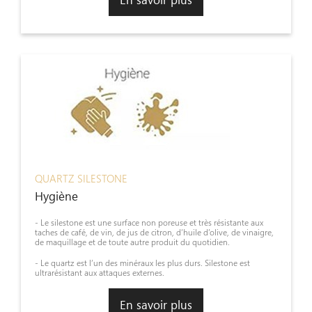
QUARTZ SILESTONE
Hygiène
- Le silestone est une surface non poreuse et très résistante aux
taches de café, de vin, de jus de citron, d’huile d’olive, de vinaigre,
de maquillage et de toute autre produit du quotidien.
- Le quartz est l’un des minéraux les plus durs. Silestone est
ultrarésistant aux attaques externes.
En savoir plus