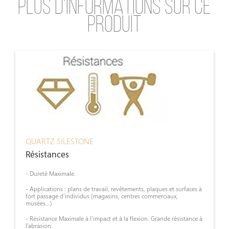
PLUS D'INFORMATIONS SUR CE
PRODUIT
QUARTZ SILESTONE
Résistances
- Dureté Maximale.
- Applications : plans de travail, revêtements, plaques et surfaces à
fort passage d’individus (magasins, centres commerciaux,
musées...)
- Résistance Maximale à l’impact et à la flexion. Grande résistance à
l’abrasion.