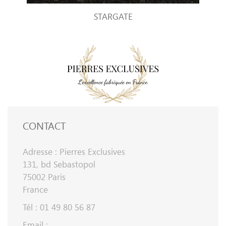
STARGATE
CONTACT
Adresse : Pierres Exclusives
131, bd Sebastopol
75002 Paris
France
Tél : 01 49 80 56 87
Email :