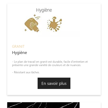
GRANIT
Hygiène
- Le plan de travail en granit est durable, facile d'entretien et
présente une grande variété de couleurs et de nuances.
- Résistant aux tâches.
En savoir plus