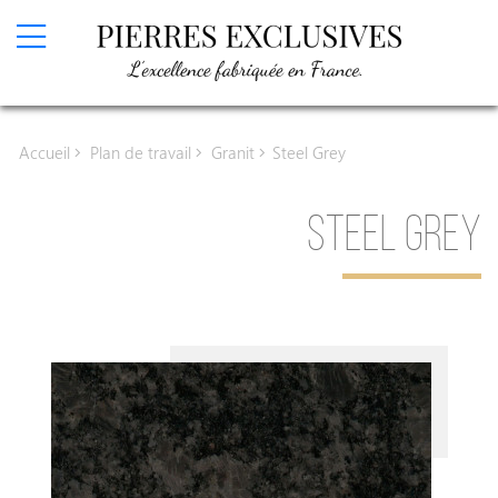
Devis en ligne
Accueil
Plan de travail
Granit
Steel Grey
Plan de travail
Granit
STEEL GREY
Granit
Granit Texta
Granit Sensa
Céramique
Céramique Infinity
Céramique Laminam